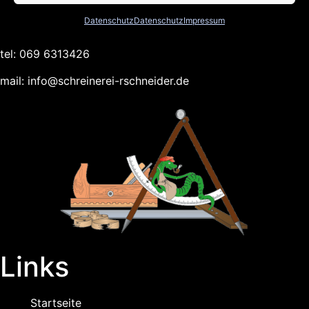
Schreinerei R. Schneider
Datenschutz
Datenschutz
Impressum
Ziegelhüttenweg 20b, 60598 Frankfurt am Main
tel:
069 6313426
mail:
info@schreinerei-rschneider.de
Links
Startseite