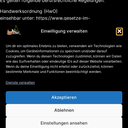
Es gelten folgende berufsrechtliche Regelungen:
Handwerksordnung (HwO)
einsehbar unter:
https://www.gesetze-im-
internet.de/hwo/BJNR014110953.html
Einwilligung verwalten
EU-Streitschlichtung
Um dir ein optimales Erlebnis zu bieten, verwenden wir Technologien wie
Die Europäische Kommission stellt eine Plattform zur
Cookies, um Geräteinformationen zu speichern und/oder darauf
Online-Streitbeilegung (OS)
zuzugreifen. Wenn du diesen Technologien zustimmst, können wir Daten
bereit:
https://ec.europa.eu/consumers/odr/
.
wie das Surfverhalten oder eindeutige IDs auf dieser Website verarbeiten.
Wenn du deine Einwilligung nicht erteilst oder zurückziehst, können
Unsere E-Mail-Adresse finden Sie oben im Impressum.
bestimmte Merkmale und Funktionen beeinträchtigt werden.
Verbraucher­streit­beilegung/Universal­schlichtungs­stelle
Dienste verwalten
Wir sind nicht bereit oder verpflichtet, an
Streitbeilegungsverfahren vor einer
Akzeptieren
Verbraucherschlichtungsstelle teilzunehmen.
Ablehnen
Einstellungen ansehen